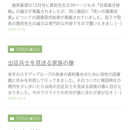
歯界展望の12月号に貴則先生の36ページもの『自家歯牙移
植』の論文が掲載されましたが、同じ雑誌に『笑いの健康効
果』についての調査研究結果が掲載されていました。息子で院
長の貴則先生の論文は専門的な内容ですので置いときまし […]
2022.12.25
TERUO-BLOG
出征兵士を見送る家族の像
来年のスタディグループの発表の資料集めのために母校の図書
館に休みを利用して行ってきました。そのついでに靖国神社の
境内を少し歩いたら当時の出征兵士を見送る家族の像に目が止
まりました。今のウクライナの状況が頭に浮かび涙が出そ […]
2022.12.14
TERUO-BLOG