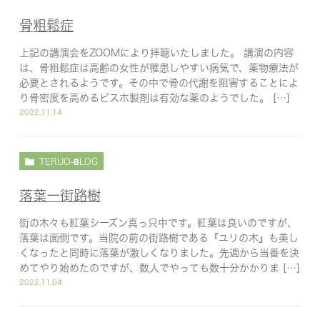
骨粗鬆症
上記の講演会をZOOMにより拝聴いたしました。 講演の内容
は、骨粗鬆症は高齢の女性が罹患しやすい病気で、薬物療法が
必要とされるようです。その中で骨の代謝を阻害することによ
り骨密度を高めるビスホ製剤は有効な薬のようでした。 […]
2022.11.14
TERUO-BLOG
落葉ー街路樹
街の木々も紅葉シーズン真っ只中です。紅葉は良いのですが、
落葉は面倒です。当院の前の街路樹である『ユリの木』も美し
くなったと同時に落葉が激しくなりました。先週から当番を決
めてやり始めたのですが、数人でやっても数十分かかりま […]
2022.11.04