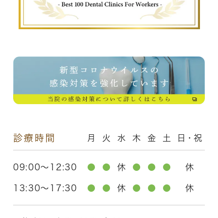
診療時間
月
火
水
木
金
土
日・祝
09:00～12:30
●
●
休
●
●
●
休
13:30～17:30
●
●
休
●
●
●
休