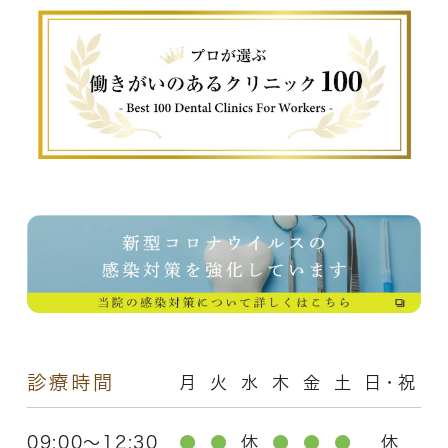
診療時間
月
火
水
木
金
土
日・祝
09:00～12:30
●
●
休
●
●
●
休