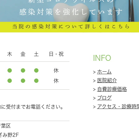
木
金
土
日・祝
INFO
●
●
●
休
>
ホーム
>
医院紹介
●
●
●
休
>
自費診療価格
>
ブログ
>
アクセス・診療時
内に受付までお電話ください。
青葉区
ざみ野2F