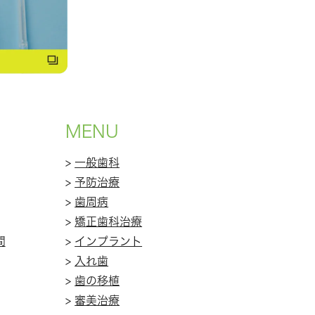
MENU
>
一般歯科
>
予防治療
>
歯周病
>
矯正歯科治療
間
>
インプラント
>
入れ歯
>
歯の移植
>
審美治療