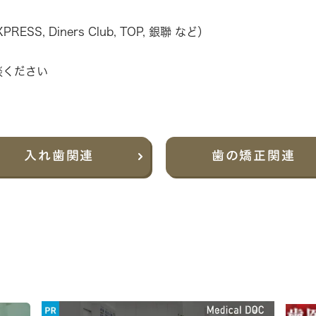
XPRESS, Diners Club, TOP, 銀聯 など）
談ください
入れ歯
関連
歯の
矯正関連