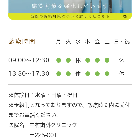
診療時間
月
火
水
木
金
土
日・祝
09:00～12:30
●
●
休
●
●
●
休
13:30～17:30
●
●
休
●
●
●
休
※休診日：水曜・日曜・祝日
※予約制となっておりますので、診療時間内に受付
までお電話ください。
医院名
中村歯科クリニック
〒225-0011