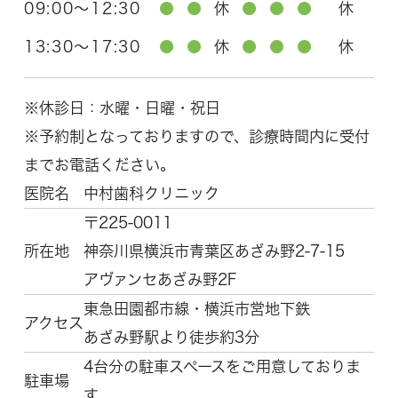
09:00～12:30
●
●
休
●
●
●
休
13:30～17:30
●
●
休
●
●
●
休
※休診日：水曜・日曜・祝日
※予約制となっておりますので、診療時間内に受付
までお電話ください。
医院名
中村歯科クリニック
〒225-0011
所在地
神奈川県横浜市青葉区
あざみ野2-7-15
アヴァンセあざみ野2F
東急田園都市線・横浜市営地下鉄
アクセス
あざみ野駅より徒歩約3分
4台分の駐車スペースをご用意しておりま
駐車場
す