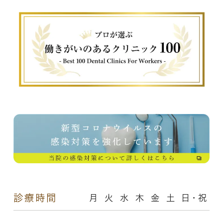
診療時間
月
火
水
木
金
土
日・祝