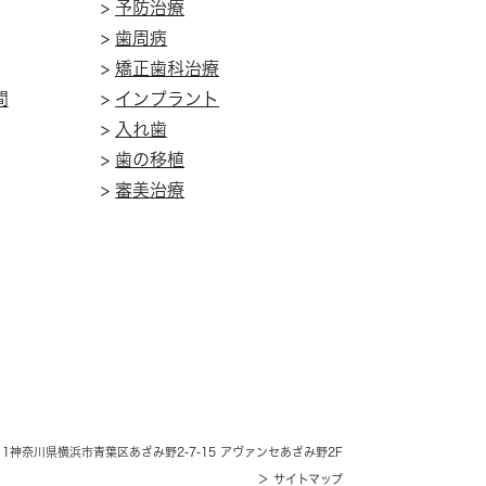
>
予防治療
>
歯周病
>
矯正歯科治療
間
>
インプラント
>
入れ歯
>
歯の移植
>
審美治療
11
神奈川県横浜市青葉区あざみ野2-7-15
アヴァンセあざみ野2F
＞ サイトマップ