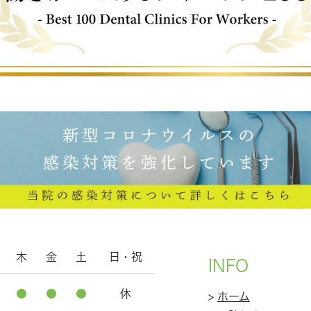
木
金
土
日・祝
INFO
●
●
●
休
>
ホーム