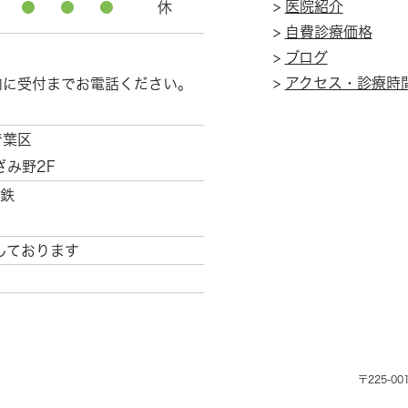
>
医院紹介
●
●
●
休
>
自費診療価格
>
ブログ
>
アクセス・診療時
内に受付までお電話ください。
青葉区
ざみ野2F
鉄
しております
〒225-00