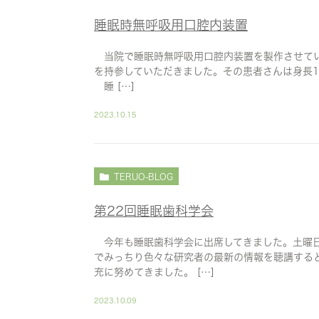
睡眠時無呼吸用口腔内装置
当院で睡眠時無呼吸用口腔内装置を製作させてい
を持参していただきました。その患者さんは身長167c
睡 […]
2023.10.15
TERUO-BLOG
第22回睡眠歯科学会
今年も睡眠歯科学会に出席してきました。土曜日
でみっちり色々な研究者の最新の情報を聴講する
充に努めてきました。 […]
2023.10.09