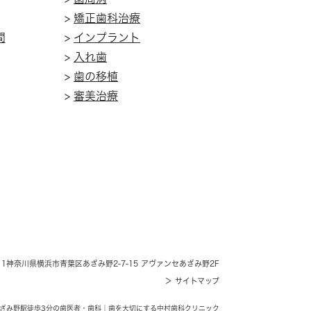
>
矯正歯科治療
間
>
インプラント
>
入れ歯
>
歯の移植
>
審美治療
11
神奈川県横浜市青葉区あざみ野2-7-15
アヴァンセあざみ野2F
＞ サイトマップ
区あざみ野駅徒歩3分の歯医者・歯科｜
歯を大切にする中村歯科クリニック