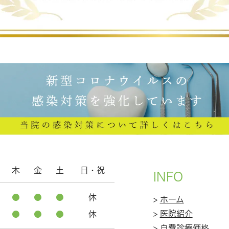
木
金
土
日・祝
INFO
●
●
●
休
>
ホーム
>
医院紹介
●
●
●
休
>
自費診療価格