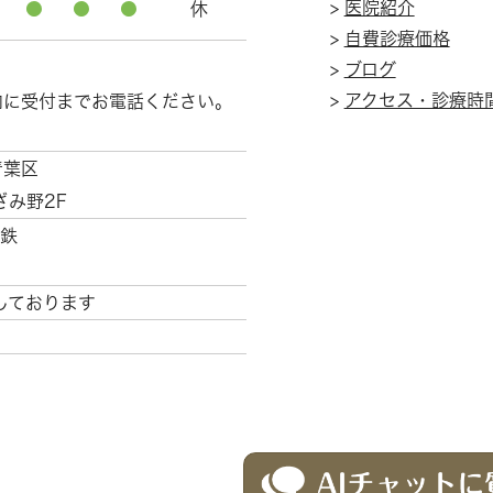
>
医院紹介
●
●
●
休
>
自費診療価格
>
ブログ
>
アクセス・診療時
内に受付までお電話ください。
青葉区
ざみ野2F
鉄
しております
〒225-00