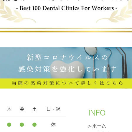
木
金
土
日・祝
INFO
●
●
●
休
>
ホーム