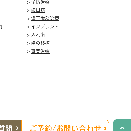
>
予防治療
>
歯周病
>
矯正歯科治療
間
>
インプラント
>
入れ歯
>
歯の移植
>
審美治療
11
神奈川県横浜市青葉区あざみ野2-7-15
アヴァンセあざみ野2F
＞ サイトマップ