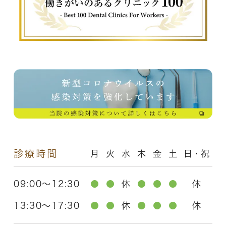
診療時間
月
火
水
木
金
土
日・祝
09:00～12:30
●
●
休
●
●
●
休
13:30～17:30
●
●
休
●
●
●
休