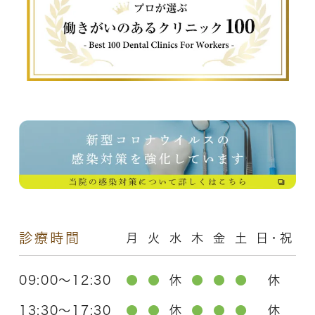
診療時間
月
火
水
木
金
土
日・祝
09:00～12:30
●
●
休
●
●
●
休
13:30～17:30
●
●
休
●
●
●
休