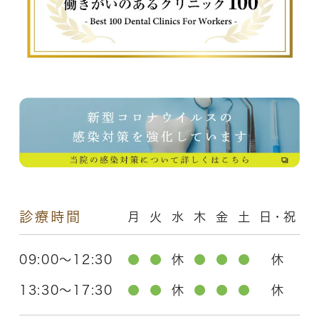
診療時間
月
火
水
木
金
土
日・祝
09:00～12:30
●
●
休
●
●
●
休
13:30～17:30
●
●
休
●
●
●
休