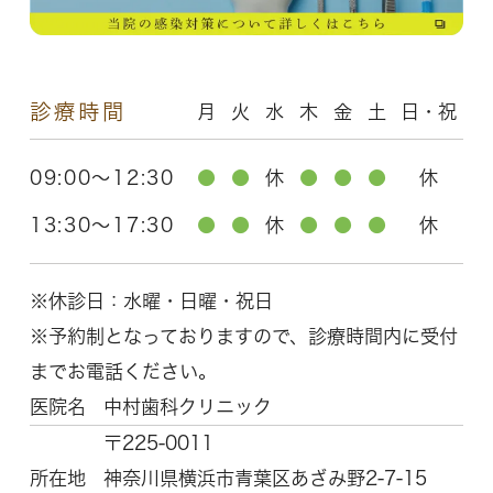
診療時間
月
火
水
木
金
土
日・祝
09:00～12:30
●
●
休
●
●
●
休
13:30～17:30
●
●
休
●
●
●
休
※休診日：水曜・日曜・祝日
※予約制となっておりますので、診療時間内に受付
までお電話ください。
医院名
中村歯科クリニック
〒225-0011
所在地
神奈川県横浜市青葉区
あざみ野2-7-15