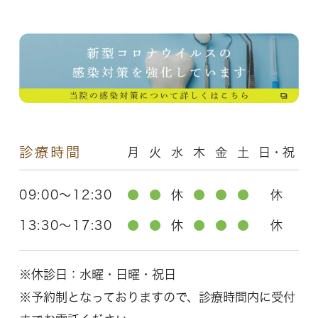
診療時間
月
火
水
木
金
土
日・祝
09:00～12:30
●
●
休
●
●
●
休
13:30～17:30
●
●
休
●
●
●
休
※休診日：水曜・日曜・祝日
※予約制となっておりますので、診療時間内に受付