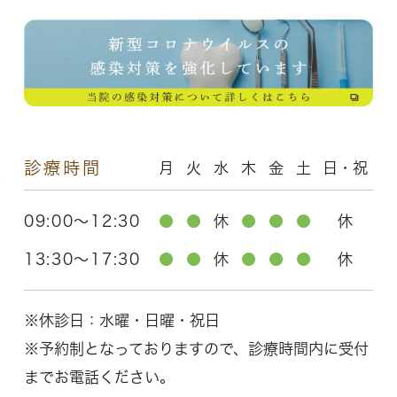
診療時間
月
火
水
木
金
土
日・祝
09:00～12:30
●
●
休
●
●
●
休
13:30～17:30
●
●
休
●
●
●
休
※休診日：水曜・日曜・祝日
※予約制となっておりますので、診療時間内に受付
までお電話ください。