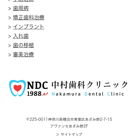
>
歯周病
>
矯正歯科治療
>
インプラント
>
入れ歯
>
歯の移植
>
審美治療
〒225-0011
神奈川県横浜市青葉区あざみ野2-7-15
アヴァンセあざみ野2F
＞ サイトマップ