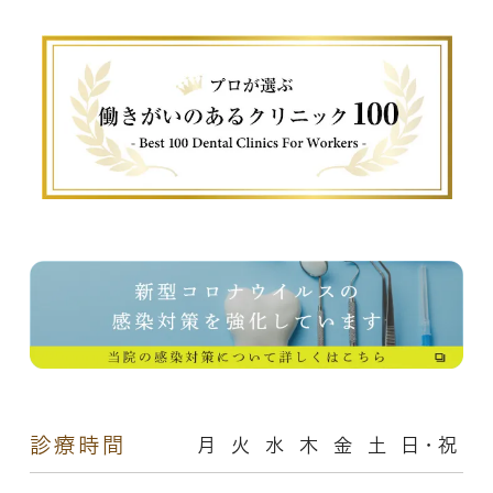
診療時間
月
火
水
木
金
土
日・祝