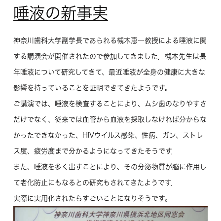
唾液の新事実
神奈川歯科大学副学長であられる槻木恵一教授による唾液に関
する講演会が開催されたので参加してきました．槻木先生は長
年唾液について研究してきて、最近唾液が全身の健康に大きな
影響を持っていることを証明できてきたようです。
ご講演では、唾液を検査することにより、ムシ歯のなりやすさ
だけでなく、従来では血管から血液を採取しなければ分からな
かったできなかった、HIVウイルス感染、性病、ガン、ストレ
ス度、疲労度まで分かるようになってきたそうです．
また、唾液を多く出すことにより、その分泌物質が脳に作用し
て老化防止にもなるとの研究もされてきたようです．
実際に実用化されたらすごいことになりそうです。