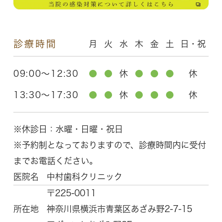
診療時間
月
火
水
木
金
土
日・祝
09:00～12:30
●
●
休
●
●
●
休
13:30～17:30
●
●
休
●
●
●
休
※休診日：水曜・日曜・祝日
※予約制となっておりますので、診療時間内に受付
までお電話ください。
医院名
中村歯科クリニック
〒225-0011
所在地
神奈川県横浜市青葉区
あざみ野2-7-15