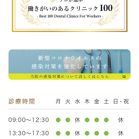
診療時間
月
火
水
木
金
土
日・祝
09:00～12:30
●
●
休
●
●
●
休
13:30～17:30
●
●
休
●
●
●
休