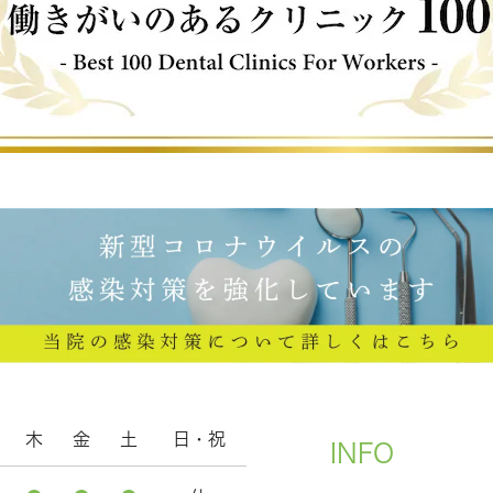
木
金
土
日・祝
INFO