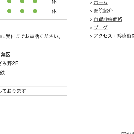
●
●
●
休
>
ホーム
>
医院紹介
●
●
●
休
>
自費診療価格
>
ブログ
>
アクセス・診療時
内に受付までお電話ください。
青葉区
ざみ野2F
鉄
しております
〒225-00