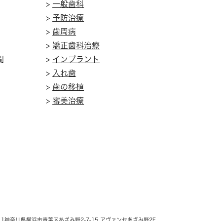
>
一般歯科
>
予防治療
>
歯周病
>
矯正歯科治療
間
>
インプラント
>
入れ歯
>
歯の移植
>
審美治療
11
神奈川県横浜市青葉区あざみ野2-7-15
アヴァンセあざみ野2F