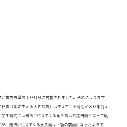
文が歯界展望の１０月号に掲載されました。それによります
に臼歯（奥に生える大きな歯）は生えてくる時期が８０年前よ
、学生時代には最初に生えてくる永久歯は六歳臼歯と言って乳
すが、最初に生えてくる永久歯は下顎の前歯になったようで