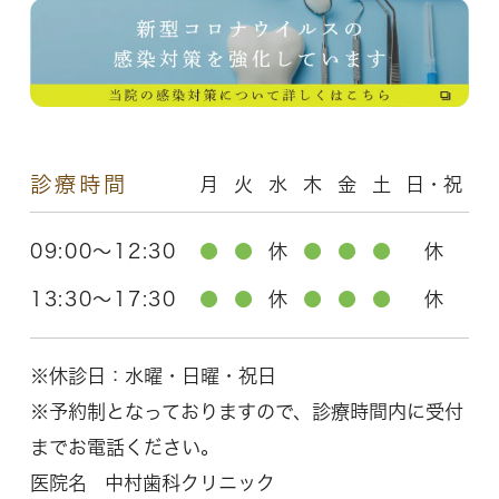
診療時間
月
火
水
木
金
土
日・祝
09:00～12:30
●
●
休
●
●
●
休
13:30～17:30
●
●
休
●
●
●
休
※休診日：水曜・日曜・祝日
※予約制となっておりますので、診療時間内に受付
までお電話ください。
医院名
中村歯科クリニック