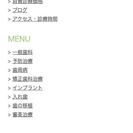
>
自費診療価格
>
ブログ
>
アクセス・診療時間
MENU
>
一般歯科
>
予防治療
>
歯周病
>
矯正歯科治療
>
インプラント
>
入れ歯
>
歯の移植
>
審美治療