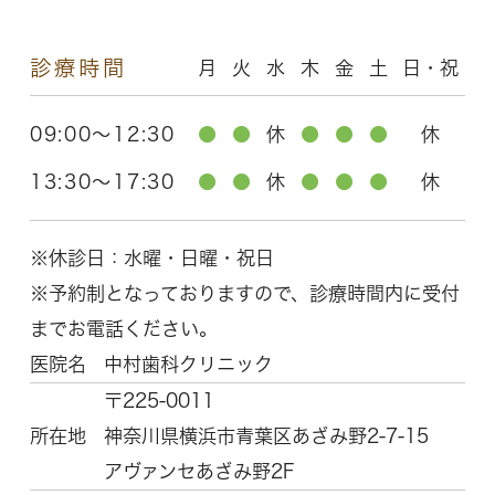
診療時間
月
火
水
木
金
土
日・祝
09:00～12:30
●
●
休
●
●
●
休
13:30～17:30
●
●
休
●
●
●
休
※休診日：水曜・日曜・祝日
※予約制となっておりますので、診療時間内に受付
までお電話ください。
医院名
中村歯科クリニック
〒225-0011
所在地
神奈川県横浜市青葉区
あざみ野2-7-15
アヴァンセあざみ野2F