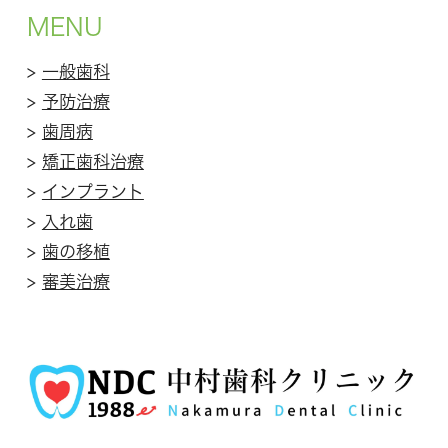
MENU
>
一般歯科
>
予防治療
>
歯周病
>
矯正歯科治療
>
インプラント
>
入れ歯
>
歯の移植
>
審美治療